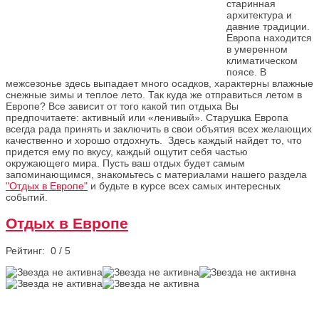
старинная
архитектура и
давние традиции.
Европа находится
в умеренном
климатическом
поясе. В
межсезонье здесь выпадает много осадков, характерны влажные
снежные зимы и теплое лето. Так куда же отправиться летом в
Европе? Все зависит от того какой тип отдыха Вы
предпочитаете: активный или «ленивый». Старушка Европа
всегда рада принять и заключить в свои объятия всех желающих
качественно и хорошо отдохнуть. Здесь каждый найдет то, что
придется ему по вкусу, каждый ощутит себя частью
окружающего мира. Пусть ваш отдых будет самым
запоминающимся, знакомьтесь с материалами нашего раздела
"Отдых в Европе"
и будьте в курсе всех самых интересных
событий.
Отдых в Европе
Рейтинг:
0
/
5