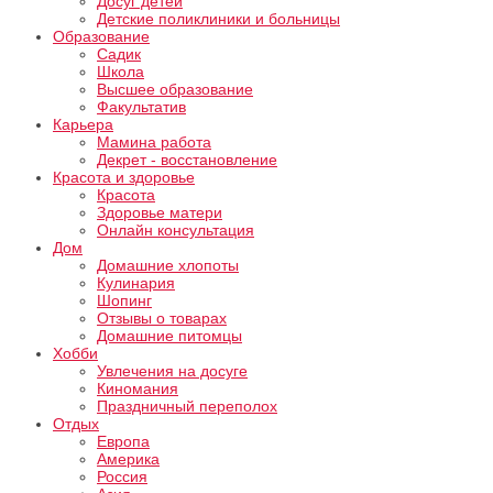
Досуг детей
Детские поликлиники и больницы
Образование
Садик
Школа
Высшее образование
Факультатив
Карьера
Мамина работа
Декрет - восстановление
Красота и здоровье
Красота
Здоровье матери
Онлайн консультация
Дом
Домашние хлопоты
Кулинария
Шопинг
Отзывы о товарах
Домашние питомцы
Хобби
Увлечения на досуге
Киномания
Праздничный переполох
Отдых
Европа
Америка
Россия