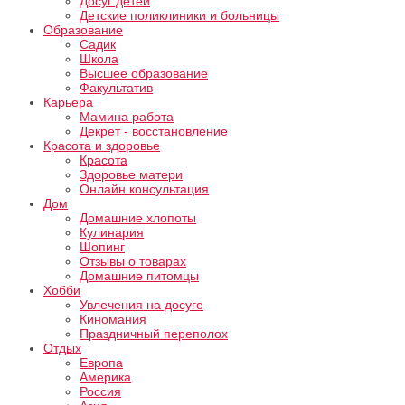
Досуг детей
Детские поликлиники и больницы
Образование
Садик
Школа
Высшее образование
Факультатив
Карьера
Мамина работа
Декрет - восстановление
Красота и здоровье
Красота
Здоровье матери
Онлайн консультация
Дом
Домашние хлопоты
Кулинария
Шопинг
Отзывы о товарах
Домашние питомцы
Хобби
Увлечения на досуге
Киномания
Праздничный переполох
Отдых
Европа
Америка
Россия