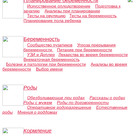
Планирование беременности
Искусственное оплодотворение
Подготовка к
зачатию
Анализы при планировании
Тесты на овуляцию
Тесты на беременность
Планирование пола ребенка
Беременность
Сообщество пузатиков
Угроза прерывания
беременности
Питание при беременности
УЗИ и Доплер
Лекарства во время беременности
Внематочная беременность
Болезни и патологии при беременности
Анализы во время
беременности
Выбор имени
Роды
Обезболивающие при родах
Рассказы о родах
Роды с мужем
Роды по договоренности
Оперативное родоразрешение
Естественные
роды
Мнения о роддомах
Кормление