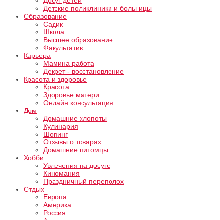
Досуг детей
Детские поликлиники и больницы
Образование
Садик
Школа
Высшее образование
Факультатив
Карьера
Мамина работа
Декрет - восстановление
Красота и здоровье
Красота
Здоровье матери
Онлайн консультация
Дом
Домашние хлопоты
Кулинария
Шопинг
Отзывы о товарах
Домашние питомцы
Хобби
Увлечения на досуге
Киномания
Праздничный переполох
Отдых
Европа
Америка
Россия