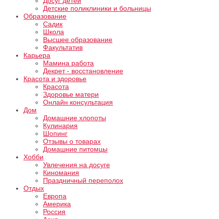
Досуг детей
Детские поликлиники и больницы
Образование
Садик
Школа
Высшее образование
Факультатив
Карьера
Мамина работа
Декрет - восстановление
Красота и здоровье
Красота
Здоровье матери
Онлайн консультация
Дом
Домашние хлопоты
Кулинария
Шопинг
Отзывы о товарах
Домашние питомцы
Хобби
Увлечения на досуге
Киномания
Праздничный переполох
Отдых
Европа
Америка
Россия