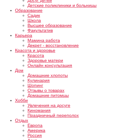
Досуг детей
Детские поликлиники и больницы
Образование
Садик
Школа
Высшее образование
Факультатив
Карьера
Мамина работа
Декрет - восстановление
Красота и здоровье
Красота
Здоровье матери
Онлайн консультация
Дом
Домашние хлопоты
Кулинария
Шопинг
Отзывы о товарах
Домашние питомцы
Хобби
Увлечения на досуге
Киномания
Праздничный переполох
Отдых
Европа
Америка
Россия