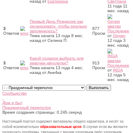
назад
от
Екатерина
Светлана
11 года 11
мес. назад
Первый День Рождение как
организовать, чтобы реально
3
877
запомнилось?
Последнее
Ответов
Просм.
Тема начата 13 года 8 мес.
от
Ginger
назад
от
Селина П.
12 года 3
мес. назад
Какой подарок выбрать для
3
девочки-двухлетки?
913
Последнее
Ответов
Тема начата 13 года 4 мес.
Просм.
от
INGA
назад
от
Ане4ка
12 года 5
мес. назад
Сообщество
.
Дом и быт
Праздничный переполох
Время создания страницы: 0.245 секунд
Настоящий портал содержит материалы общего характера, и несёт за
собой исключительно
образовательные цели
. В случае если вы желаете
разрешить проблемы, связанные с вашим здоровьем либо здоровьем