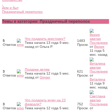
.
Дом и быт
Праздничный переполох
Темы в категории: Праздничный переполох
Что подарить крестнику?
5
1483
Тема начата 13 года 9 мес.
Последнее
Ответов
Просм.
назад
от
Ольга Р.
от
Верия
11 года 5
мес. назад
Подарки детям
3
621
Последнее
Тема начата 12 года 5 мес.
Ответов
Просм.
от
назад
от
Ginger
Виталина
11 года 9
мес. назад
Что подарить мужу на 23
3
февраля?
752
Последнее
Ответов
Тема начата 12 года 5 мес.
Просм.
от