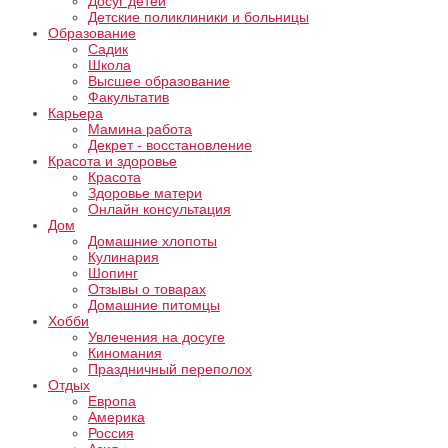
Досуг детей
Детские поликлиники и больницы
Образование
Садик
Школа
Высшее образование
Факультатив
Карьера
Мамина работа
Декрет - восстановление
Красота и здоровье
Красота
Здоровье матери
Онлайн консультация
Дом
Домашние хлопоты
Кулинария
Шопинг
Отзывы о товарах
Домашние питомцы
Хобби
Увлечения на досуге
Киномания
Праздничный переполох
Отдых
Европа
Америка
Россия