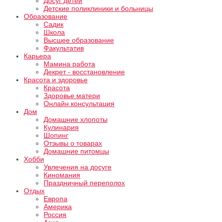
Досуг детей
Детские поликлиники и больницы
Образование
Садик
Школа
Высшее образование
Факультатив
Карьера
Мамина работа
Декрет - восстановление
Красота и здоровье
Красота
Здоровье матери
Онлайн консультация
Дом
Домашние хлопоты
Кулинария
Шопинг
Отзывы о товарах
Домашние питомцы
Хобби
Увлечения на досуге
Киномания
Праздничный переполох
Отдых
Европа
Америка
Россия