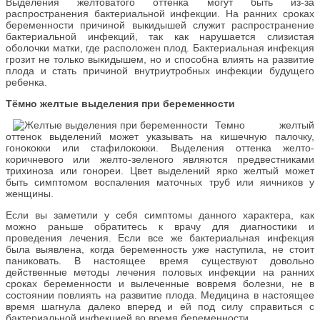
Выделения желтоватого оттенка могут быть из-за
распространения бактериальной инфекции. На ранних сроках
беременности причиной выкидышей служит распространение
бактериальной инфекций, так как нарушается слизистая
оболочки матки, где расположен плод. Бактериальная инфекция
грозит не только выкидышем, но и способна влиять на развитие
плода и стать причиной внутриутробных инфекции будущего
ребенка.
Тёмно желтые выделения при беременности
Темно желтый
оттенок выделений может указывать на кишечную палочку,
гонококки или стафилококки. Выделения оттенка желто-
коричневого или желто-зеленого являются предвестниками
трихиноза или гонореи. Цвет выделений ярко желтый может
быть симптомом воспаления маточных труб или яичников у
женщины.
Если вы заметили у себя симптомы данного характера, как
можно раньше обратитесь к врачу для диагностики и
проведения лечения. Если все же бактериальная инфекция
была выявлена, когда беременность уже наступила, не стоит
паниковать. В настоящее время существуют довольно
действенные методы лечения половых инфекции на ранних
сроках беременности и вылеченные вовремя болезни, не в
состоянии повлиять на развитие плода. Медицина в настоящее
время шагнула далеко вперед и ей под силу справиться с
бактериальной инфекцией во время беременности.