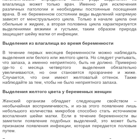
влагалища может только врач. Именно для исключения
различных патологии и необходимы постоянные посещения
врача. В не беременном состоянии виды выделений напрямую
зависят от менструального цикла. Только в начале цикла они
обильные и жидкие, а вторая половина цикла характеризуется
выделениями вязкими и густыми, таким образом природа
защищает шейку матки от инфекции.
Выделения из влагалища во время беременности
В течение первых месяцев беременности можно наблюдать
выделения или белого или желтого цвета. Но следует учитывать,
что запаха, а именно неприятного, быть не должно. Примерно
где-то с месяца четвертого выделения обязательно
увеличиваются, но они становятся прозрачнее и жиже.
Случается, что они имеют желтоватый оттенок. Также
наблюдайте за тем, чтобы не было неприятного запаха.
Выделения желтого цвета у беременных женщин
Женский организм обладает следующим свойством –
необычайная восприимчивость, и из-за этого появление лишь
небольшого количества микробов способно стать источником
воспаления шейки матки. Если в течение беременности вы
заметили появление подобных выделений, это может быть
признаком появления инфекции, которая передается половым
путем.