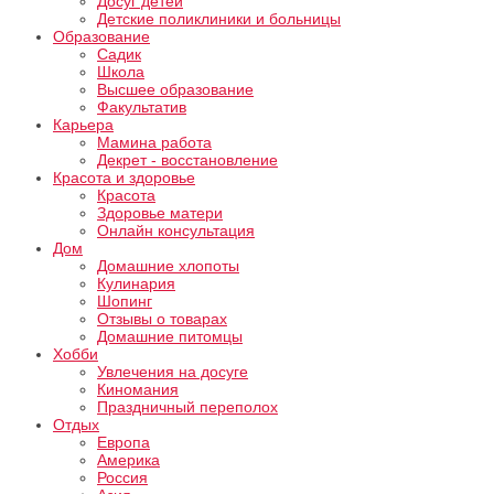
Досуг детей
Детские поликлиники и больницы
Образование
Садик
Школа
Высшее образование
Факультатив
Карьера
Мамина работа
Декрет - восстановление
Красота и здоровье
Красота
Здоровье матери
Онлайн консультация
Дом
Домашние хлопоты
Кулинария
Шопинг
Отзывы о товарах
Домашние питомцы
Хобби
Увлечения на досуге
Киномания
Праздничный переполох
Отдых
Европа
Америка
Россия