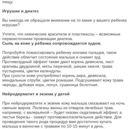
пищу.
Игрушки и диатез
Вы никогда не обращали внимание на то какие у вашего ребенка
игрушки?
Учтите, что химические красители и пластмассы – возможные
первоисточники провокации диатеза.
Сыпь на коже у ребенка сопровождается зудом.
Попробуйте помассировать ребенку кончики пальцев, такое
действие облегчит состояние малыша и снимет зуд.
Противозудный эффект также дают корень девясила, лист
крапивы двудомной, мяты перечной, шишки хмеля, трава
пустырника, цветки календулы.
При сухости кожи употребляют корень аира, девясила,
миндальные отруби, цветки ромашки. Подсушивают кожу трава
череды, дубовая кора, лопух, сушеница болотная.
Нейродерматит и экзема у детей
При нейродерматите и экземе кожу малыша смазывают на ночь
свиным жиром. Полезны ванны из отваров лечебных трав,
например, с валерьяной – будет оказан седативный эффект, а
листья березы - окажут противовоспалительное действие. Для
проведения такого рода процедур вам достаточно купать
малыша в ванночке с травами по 10-15 минут в день.