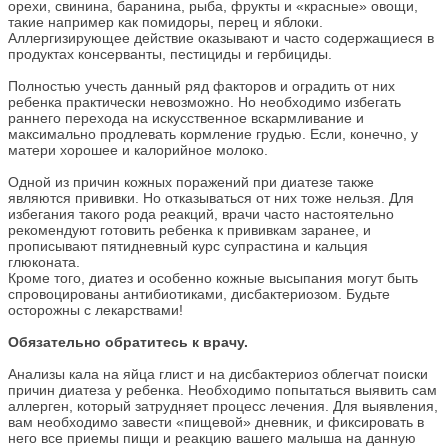
орехи, свинина, баранина, рыба, фрукты и «красные» овощи,
такие например как помидоры, перец и яблоки.
Аллергизирующее действие оказывают и часто содержащиеся в
продуктах консерванты, пестициды и гербициды.
Полностью учесть данный ряд факторов и оградить от них
ребенка практически невозможно. Но необходимо избегать
раннего перехода на искусственное вскармливание и
максимально продлевать кормление грудью. Если, конечно, у
матери хорошее и калорийное молоко.
Одной из причин кожных поражений при диатезе также
являются прививки. Но отказываться от них тоже нельзя. Для
избегания такого рода реакций, врачи часто настоятельно
рекомендуют готовить ребенка к прививкам заранее, и
прописывают пятидневный курс супрастина и кальция
глюконата.
Кроме того, диатез и особенно кожные высыпания могут быть
спровоцированы антибиотиками, дисбактериозом. Будьте
осторожны с лекарствами!
Обязательно обратитесь к врачу.
Анализы кала на яйца глист и на дисбактериоз облегчат поиски
причин диатеза у ребенка. Необходимо попытаться выявить сам
аллерген, который затрудняет процесс лечения. Для выявления,
вам необходимо завести «пищевой» дневник, и фиксировать в
него все приемы пищи и реакцию вашего малыша на данную