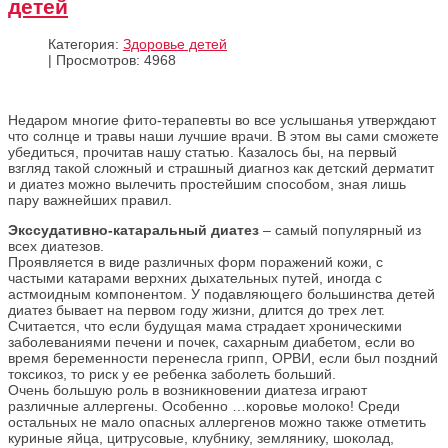
детей
Категория:
Здоровье детей
|
Просмотров: 4968
Недаром многие фито-терапевты во все услышанья утверждают
что солнце и травы наши лучшие врачи. В этом вы сами сможете
убедиться, прочитав нашу статью. Казалось бы, на первый
взгляд такой сложный и страшный диагноз как детский дерматит
и диатез можно вылечить простейшим способом, зная лишь
пару важнейших правил.
Экссудативно-катаральный диатез
– самый популярный из
всех диатезов.
Проявляется в виде различных форм поражений кожи, с
частыми катарами верхних дыхательных путей, иногда с
астмоидным компонентом. У подавляющего большинства детей
диатез бывает на первом году жизни, длится до трех лет.
Считается, что если будущая мама страдает хроническими
заболеваниями печени и почек, сахарным диабетом, если во
время беременности перенесла грипп, ОРВИ, если был поздний
токсикоз, то риск у ее ребенка заболеть больший.
Очень большую роль в возникновении диатеза играют
различные аллергены. Особенно …коровье молоко! Среди
остальных не мало опасных аллергенов можно также отметить
куриные яйца, цитрусовые, клубнику, землянику, шоколад,