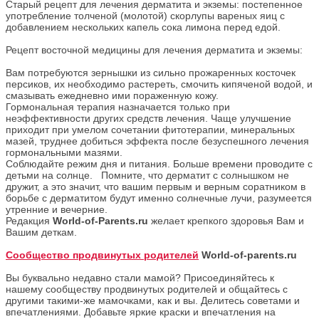
Старый рецепт для лечения дерматита и экземы: постепенное
употребление толченой (молотой) скорлупы вареных яиц с
добавлением нескольких капель сока лимона перед едой.
Рецепт восточной медицины для лечения дерматита и экземы:
Вам потребуются зернышки из сильно прожаренных косточек
персиков, их необходимо растереть, смочить кипяченой водой, и
смазывать ежедневно ими пораженную кожу.
Гормональная терапия назначается только при
неэффективности других средств лечения. Чаще улучшение
приходит при умелом сочетании фитотерапии, минеральных
мазей, труднее добиться эффекта после безуспешного лечения
гормональными мазями.
Соблюдайте режим дня и питания. Больше времени проводите с
детьми на солнце. Помните, что дерматит с солнышком не
дружит, а это значит, что вашим первым и верным соратником в
борьбе с дерматитом будут именно солнечные лучи, разумеется
утренние и вечерние.
Редакция
World-of-Parents.ru
желает крепкого здоровья Вам и
Вашим деткам.
Сообщество продвинутых родителей
World-of-parents.ru
Вы буквально недавно стали мамой? Присоединяйтесь к
нашему сообществу продвинутых родителей и общайтесь с
другими такими-же мамочками, как и вы. Делитесь советами и
впечатлениями. Добавьте яркие краски и впечатления на