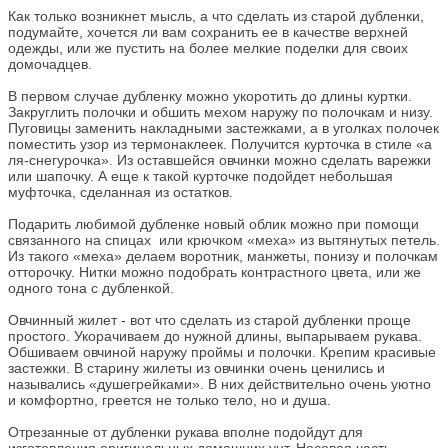
Как только возникнет мысль, а что сделать из старой дубленки,
подумайте, хочется ли вам сохранить ее в качестве верхней
одежды, или же пустить на более мелкие поделки для своих
домочадцев.
В первом случае дубленку можно укоротить до длины куртки.
Закруглить полочки и обшить мехом наружу по полочкам и низу.
Пуговицы заменить накладными застежками, а в уголках полочек
поместить узор из термонаклеек. Получится курточка в стиле «а
ля-снегурочка». Из оставшейся овчинки можно сделать варежки
или шапочку. А еще к такой курточке подойдет небольшая
муфточка, сделанная из остатков.
Подарить любимой дубленке новый облик можно при помощи
связанного на спицах или крючком «меха» из вытянутых петель.
Из такого «меха» делаем воротник, манжеты, понизу и полочкам
отторочку. Нитки можно подобрать контрастного цвета, или же
одного тона с дубленкой.
Овчинный жилет - вот что сделать из старой дубленки проще
простого. Укорачиваем до нужной длины, выпарываем рукава.
Обшиваем овчиной наружу проймы и полочки. Крепим красивые
застежки. В старину жилеты из овчинки очень ценились и
назывались «душегрейками». В них действительно очень уютно
и комфортно, греется не только тело, но и душа.
Отрезанные от дубленки рукава вполне подойдут для
изготовления оригинальных домашних унт. Носовая часть