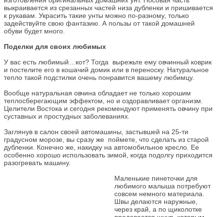
выкраивается из срезанных частей низа дубленки и пришивается
к рукавам. Украсить такие унты можно по-разному, только
задействуйте свою фантазию. А пользы от такой домашней
обуви будет много.
Поделки для своих любимых
У вас есть любимый…кот? Тогда вырежьте ему овчинный коврик
и постелите его в кошачий домик или в переноску. Натуральное
тепло такой подстилки очень понравится вашему любимцу.
Вообще натуральная овчина обладает не только хорошим
теплосберегающим эффектом, но и оздоравливает организм.
Целители Востока и сегодня рекомендуют применять овчину при
суставных и простудных заболеваниях.
Заглянув в салон своей автомашины, застывшей на 25-ти
градусном морозе, вы сразу же поймете, что сделать из старой
дубленки. Конечно же, накидку на автомобильное кресло. Ее
особенно хорошо использовать зимой, когда подолгу приходится
разогревать машину.
Маленькие пинеточки для
любимого малыша потребуют
совсем немного материала.
Швы делаются наружные,
через край, а по щиколотке
продевается шнур, которым