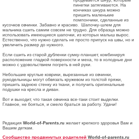
пинетки затягиваются. На
кончиках шнура можно
пришить маленькие
помпончики, сделанные из
кусочков овчинки. Забавно и красиво. Шапочку-шлем для
мальчика сшить самим совсем не трудно. Для образца можно
использовать имеющиеся шапочки, из которых малыш вырос.
Естественно, что нужно сделать не просто припуск на швы, но и
увеличить размер до нужного.
Если сшить из старой дубленки сумку-планшет, комбинируя
расположение гладкой поверхности и меха, то в холодные дни
можно с удовольствием погреть в ней руки.
Небольшие круглые коврики, вырезанные из овчинки,
рукодельницы могут обвязать кружевом из толстой пряжи,
пришить заднюю стенку из ткани, и получить оригинальные
подушки на кресла и диван.
Вот и выходит, что такая овчинка все-таки стоит выделки.
Главное, не бояться, и смело браться за работу. Удачи!
Редакция
World-of-Parents.ru
желает крепкого здоровья Вам и
Вашим деткам.
Сообщество продвинутых родителей
World-of-parents.ru