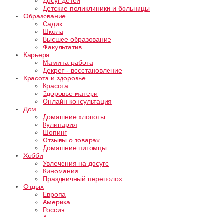
Досуг детей
Детские поликлиники и больницы
Образование
Садик
Школа
Высшее образование
Факультатив
Карьера
Мамина работа
Декрет - восстановление
Красота и здоровье
Красота
Здоровье матери
Онлайн консультация
Дом
Домашние хлопоты
Кулинария
Шопинг
Отзывы о товарах
Домашние питомцы
Хобби
Увлечения на досуге
Киномания
Праздничный переполох
Отдых
Европа
Америка
Россия