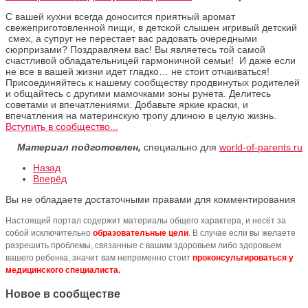
С вашей кухни всегда доносится приятный аромат
свежеприготовленной пищи, в детской слышен игривый детский
смех, а супруг не перестает вас радовать очередными
сюрпризами? Поздравляем вас! Вы являетесь той самой
счастливой обладательницей гармоничной семьи! И даже если
не все в вашей жизни идет гладко… не стоит отчаиваться!
Присоединяйтесь к нашему сообществу продвинутых родителей
и общайтесь с другими мамочками зоны рунета. Делитесь
советами и впечатлениями. Добавьте яркие краски, и
впечатления на материнскую тропу длиною в целую жизнь.
Вступить в сообщество...
Материал подготовлен,
специально для
world-of-parents.ru
Назад
Вперёд
Вы не обладаете достаточными правами для комментирования
Настоящий портал содержит материалы общего характера, и несёт за
собой исключительно
образовательные цели
. В случае если вы желаете
разрешить проблемы, связанные с вашим здоровьем либо здоровьем
вашего ребенка, значит вам непременно стоит
проконсультироваться у
медицинского специалиста.
Новое в сообществе