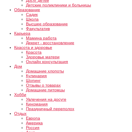
Досуг детей
Детские поликлиники и больницы
Образование
Садик
Школа
Высшее образование
Факультатив
Карьера
Мамина работа
Декрет - восстановление
Красота и здоровье
Красота
Здоровье матери
Онлайн консультация
Дом
Домашние хлопоты
Кулинария
Шопинг
Отзывы о товарах
Домашние питомцы
Хобби
Увлечения на досуге
Киномания
Праздничный переполох
Отдых
Европа
Америка
Россия