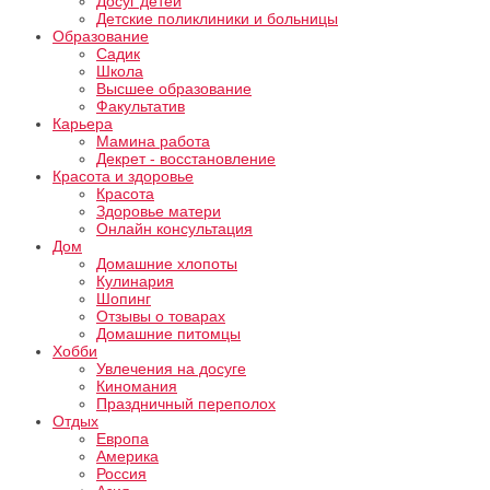
Досуг детей
Детские поликлиники и больницы
Образование
Садик
Школа
Высшее образование
Факультатив
Карьера
Мамина работа
Декрет - восстановление
Красота и здоровье
Красота
Здоровье матери
Онлайн консультация
Дом
Домашние хлопоты
Кулинария
Шопинг
Отзывы о товарах
Домашние питомцы
Хобби
Увлечения на досуге
Киномания
Праздничный переполох
Отдых
Европа
Америка
Россия