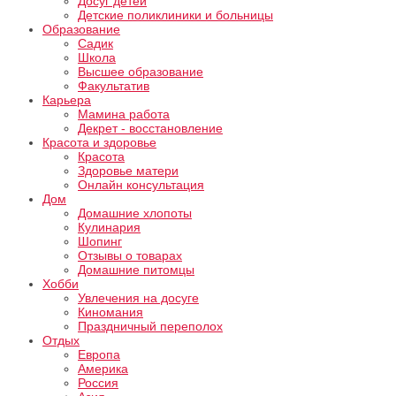
Досуг детей
Детские поликлиники и больницы
Образование
Садик
Школа
Высшее образование
Факультатив
Карьера
Мамина работа
Декрет - восстановление
Красота и здоровье
Красота
Здоровье матери
Онлайн консультация
Дом
Домашние хлопоты
Кулинария
Шопинг
Отзывы о товарах
Домашние питомцы
Хобби
Увлечения на досуге
Киномания
Праздничный переполох
Отдых
Европа
Америка
Россия