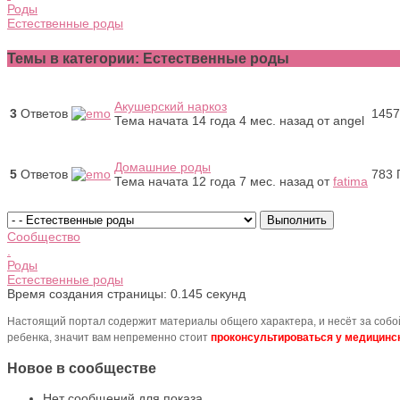
Роды
Естественные роды
Темы в категории: Естественные роды
Акушерский наркоз
3
Ответов
1457
Тема начата 14 года 4 мес. назад
от
angel
Домашние роды
5
Ответов
783
Тема начата 12 года 7 мес. назад
от
fatima
Сообщество
.
Роды
Естественные роды
Время создания страницы: 0.145 секунд
Настоящий портал содержит материалы общего характера, и несёт за соб
ребенка, значит вам непременно стоит
проконсультироваться у медицинск
Новое в сообществе
Нет сообщений для показа